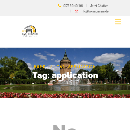
0179 90 40 196
Jetzt Chatten
info@taximonnem.de
HOME
TAG: APPLICATION
Tag: application