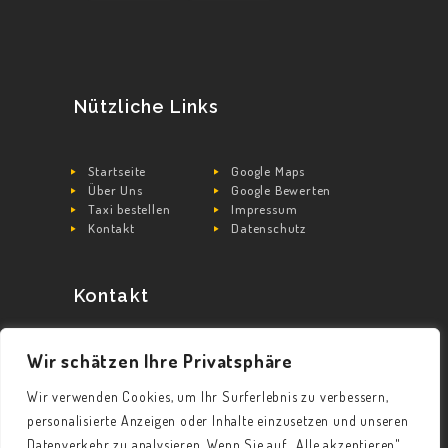
Nützliche Links
Startseite
Google Maps
Über Uns
Google Bewerten
Taxi bestellen
Impressum
Kontakt
Datenschutz
Kontakt
Wir schätzen Ihre Privatsphäre
info@taximonnem.de
0179 90 40 196
Wir verwenden Cookies, um Ihr Surferlebnis zu verbessern,
Bellinger Weg 1, 68239 Mannheim
personalisierte Anzeigen oder Inhalte einzusetzen und unseren
Datenverkehr zu analysieren. Wenn Sie auf „Alle akzeptieren"