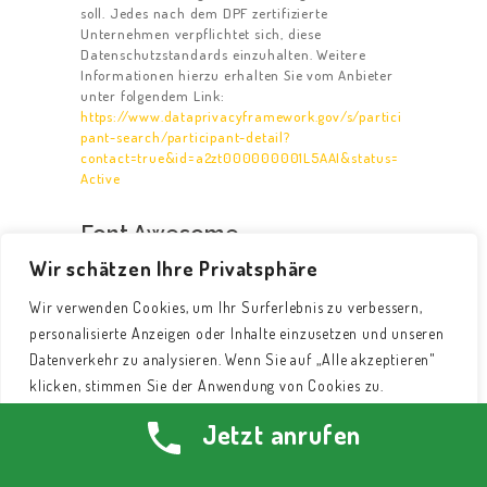
soll. Jedes nach dem DPF zertifizierte
Unternehmen verpflichtet sich, diese
Datenschutzstandards einzuhalten. Weitere
Informationen hierzu erhalten Sie vom Anbieter
unter folgendem Link:
https://www.dataprivacyframework.gov/s/partici
pant-search/participant-detail?
contact=true&id=a2zt000000001L5AAI&status=
Active
Font Awesome
Wir schätzen Ihre Privatsphäre
Diese Seite nutzt zur einheitlichen Darstellung
von Schriftarten und Symbolen Font Awesome.
Wir verwenden Cookies, um Ihr Surferlebnis zu verbessern,
Anbieter ist die Fonticons, Inc., 6 Porter Road
personalisierte Anzeigen oder Inhalte einzusetzen und unseren
Apartment 3R, Cambridge, Massachusetts, USA.
Datenverkehr zu analysieren. Wenn Sie auf „Alle akzeptieren"
Beim Aufruf einer Seite lädt Ihr Browser die
klicken, stimmen Sie der Anwendung von Cookies zu.
benötigten Fonts in ihren Browsercache, um
Texte, Schriftarten und Symbole korrekt
Jetzt anrufen
anzuzeigen. Zu diesem Zweck muss der von Ihnen
Anpassen
Alles ablehnen
Alle akzeptieren
verwendete Browser Verbindung zu den Servern
von Font Awesome aufnehmen. Hierdurch erlangt