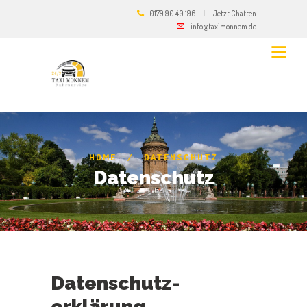
0179 90 40 196
Jetzt Chatten
info@taximonnem.de
HOME
DATENSCHUTZ
Datenschutz
Datenschutz­
erklärung