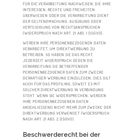
FÜR DIE VERARBEITUNG NACHWEISEN, DIE IHRE
INTERESSEN, RECHTE UND FREIHEITEN
ÜBERWIEGEN ODER DIE VERARBEITUNG DIENT
DER GELTENDMACHUNG, AUSÜBUNG ODER
VERTEIDIGUNG VON RECHTSANSPRÜCHEN
STARTSEITE
(WIDERSPRUCH NACH ART. 21 ABS. 1 DSGVO).
ÜBER UNS
WERDEN IHRE PERSONENBEZOGENEN DATEN
VERARBEITET, UM DIREKTWERBUNG ZU
TAXI
BETREIBEN, SO HABEN SIE DAS RECHT,
BESTELLEN
JEDERZEIT WIDERSPRUCH GEGEN DIE
VERARBEITUNG SIE BETREFFENDER
KONTAKT
PERSONENBEZOGENER DATEN ZUM ZWECKE
DERARTIGER WERBUNG EINZULEGEN; DIES GILT
AUCH FÜR DAS PROFILING, SOWEIT ES MIT
SOLCHER DIREKTWERBUNG IN VERBINDUNG
STEHT. WENN SIE WIDERSPRECHEN, WERDEN
IHRE PERSONENBEZOGENEN DATEN
ANSCHLIESSEND NICHT MEHR ZUM ZWECKE DER
DIREKTWERBUNG VERWENDET (WIDERSPRUCH
NACH ART. 21 ABS. 2 DSGVO).
Beschwerde­recht bei der