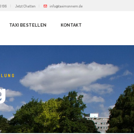
0 196
Jetzt Chatten
info@taximonnem.de
TAXI BESTELLEN
KONTAKT
HLUNG
g