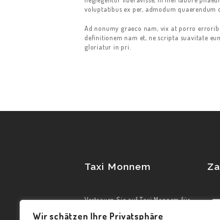
voluptatibus ex per, admodum quaerendum 
Ad nonumy graeco nam, vix at porro erroribu
definitionem nam et, ne scripta suavitate eum
gloriatur in pri.
Taxi Monnem
Za
Vertrauen Sie auf Taxi Monnem für
Ihre individuellen
Wir schätzen Ihre Privatsphäre
Transportbedürfnisse und