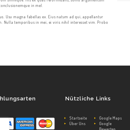
conclusionemque in mel.
s. Usu magna fabellas ex. Eius natum ad qui, appellantur
. Nulla temporibus in mei, ei viris nihil interesset vim. Probo
hlungsarten
Nützliche Links
Startseite
Google Maps
Über Uns
Google
Bewerten