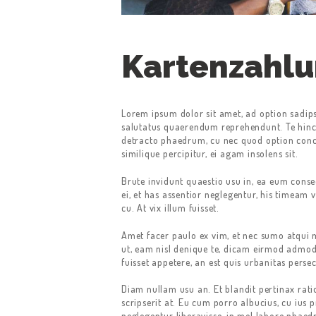
ÜBER UNS
Kartenzahl
TAXI BESTELLEN
KONTAKT
Lorem ipsum dolor sit amet, ad option sadips
salutatus quaerendum reprehendunt. Te hinc e
detracto phaedrum, cu nec quod option conc
similique percipitur, ei agam insolens sit.
Brute invidunt quaestio usu in, ea eum c
ei, et has assentior neglegentur, his timeam 
cu. At vix illum fuisset.
Amet facer paulo ex vim, et nec sumo atqui 
ut, eam nisl denique te, dicam eirmod admo
fuisset appetere, an est quis urbanitas persecu
Diam nullam usu an. Et blandit pertinax ratio
scripserit at. Eu cum porro albucius, cu iu
neglegentur liberavisse, in mel labore pha