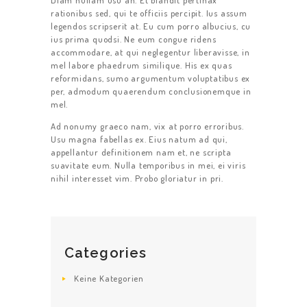
Diam nullam usu an. Et blandit pertinax
rationibus sed, qui te officiis percipit. Ius assum
legendos scripserit at. Eu cum porro albucius, cu
ius prima quodsi. Ne eum congue ridens
accommodare, at qui neglegentur liberavisse, in
mel labore phaedrum similique. His ex quas
reformidans, sumo argumentum voluptatibus ex
per, admodum quaerendum conclusionemque in
mel.
Ad nonumy graeco nam, vix at porro erroribus.
Usu magna fabellas ex. Eius natum ad qui,
appellantur definitionem nam et, ne scripta
suavitate eum. Nulla temporibus in mei, ei viris
nihil interesset vim. Probo gloriatur in pri.
Categories
Keine Kategorien