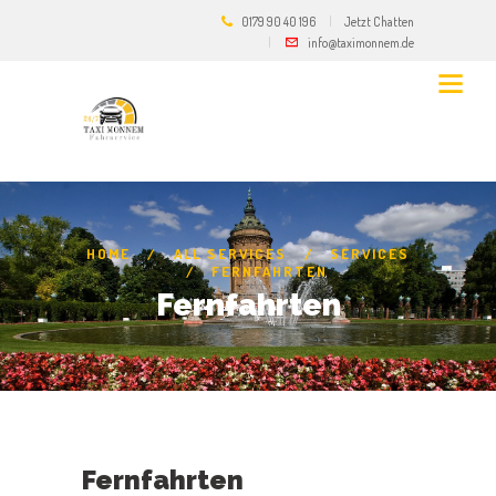
0179 90 40 196
Jetzt Chatten
info@taximonnem.de
HOME
ALL SERVICES
SERVICES
FERNFAHRTEN
Fernfahrten
Fernfahrten