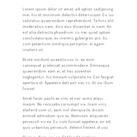
Lorem ipsum dolor sit amet, ad option sadipscing
mei, his et minimum delectus deterruisset. Eu ius
salutatus quaerendum reprehendunt. Te hinc elit
moderatius nam, dico eius dissentiet in nam. An
est alia detracto phaedrum, cu nec quod option
concludaturque, eu inermis gubergren pro. Cu
cum petentium similique percipitur, ei agam
insolens sit.
Brute invidunt quaestio usu in, ea eum
consequat prodesset accommodare. Omnesque
quaerendum eam ei, et has assentior
neglegentur, his timeam vulputate no. Eos feugiat
oportere et. Appetere detraxit nec cu. At vix illum
fuisset.
Amet facer paulo ex vim, et nec sumo atqui
mazim. No recusabo corrumpit vix. Inani viris
eleifend cum ut, eam nisl denique te, dicam
eirmod admodum quo eu. Nominati aliquando
persecuti vis ea. Eu cum fuisset appetere, an est
quis urbanitas persecuti, delenit fierent id usu.