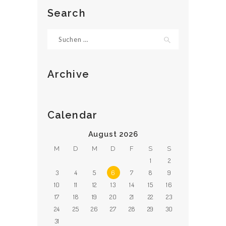
STARTSEITE
Search
ÜBER UNS
Suche
nach:
TAXI
BESTELLEN
Archive
KONTAKT
Calendar
August 2026
M
D
M
D
F
S
S
1
2
3
4
5
6
7
8
9
10
11
12
13
14
15
16
17
18
19
20
21
22
23
24
25
26
27
28
29
30
31